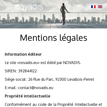
À
PROPOS
MÉTIERS
Mentions légales
SOLUTIONS
APPLICATIONS
Information éditeur
ACTUALITÉS
Le site «novadis.eu» est édité par NOVADIS.
CONTACTEZ-
SIREN : 392844122
NOUS
Siège social : 26 Rue du Parc, 92300 Levallois-Perret
POLITIQUE
DE
E-mail : contact@novadis.eu
COOKIES
Propriété intellectuelle
(UE)
Conformément au code de la Propriété Intellectuelle et