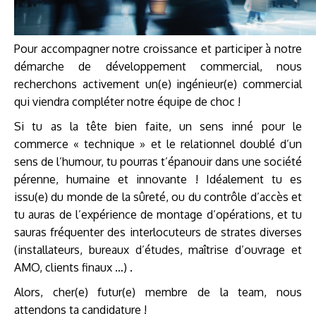
NOUS
POLITIQUE
DE
Pour accompagner notre croissance et participer à notre
COOKIES
démarche de développement commercial, nous
(UE)
recherchons activement un(e) ingénieur(e) commercial
qui viendra compléter notre équipe de choc !
+33
Si tu as la tête bien faite, un sens inné pour le
(0)1
commerce « technique » et le relationnel doublé d’un
41
sens de l’humour, tu pourras t’épanouir dans une société
34
pérenne, humaine et innovante ! Idéalement tu es
09
issu(e) du monde de la sûreté, ou du contrôle d’accès et
90
tu auras de l’expérience de montage d’opérations, et tu
com@novadis.eu
sauras fréquenter des interlocuteurs de strates diverses
(installateurs, bureaux d’études, maîtrise d’ouvrage et
AMO, clients finaux …) .
Alors, cher(e) futur(e) membre de la team, nous
attendons ta candidature !