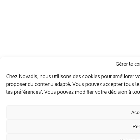
Gérer le c
Chez Novadis, nous utilisons des cookies pour améliorer vo
proposer du contenu adapté. Vous pouvez accepter tous les c
les préférences'. Vous pouvez modifier votre décision à t
Acc
En poursuivant votre navigation sur ce site,
vous acceptez l’utilisation de cookies.
Ref
En savoir plus